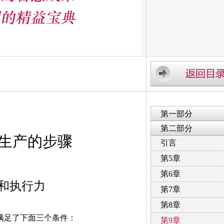
第一部分
第二部分
生产的步骤
引言
第5章
第6章
和执行力
第7章
第8章
足了下面三个条件：
第9章