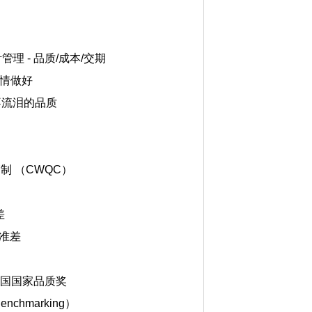
针管理 - 品质/成本/交期
事情做好
不流泪的品质
管制 （CWQC）
差
标准差
获美国国家品质奖
chmarking）